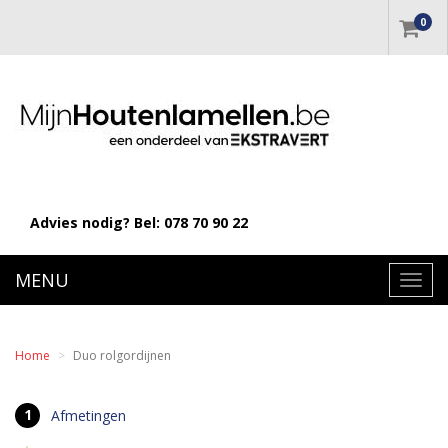
0
Advies nodig? Bel:
078 70 90 22
MENU
Toggl
navig
Home
Duo rolgordijnen
Afmetingen