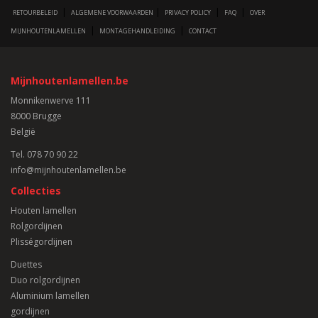
|
|
|
|
RETOURBELEID
ALGEMENE VOORWAARDEN
PRIVACY POLICY
FAQ
OVER
|
|
MIJNHOUTENLAMELLEN
MONTAGEHANDLEIDING
CONTACT
Mijnhoutenlamellen.be
Monnikenwerve 111
8000 Brugge
België
Tel.
078 70 90 22
info@mijnhoutenlamellen.be
Collecties
Houten lamellen
Rolgordijnen
Plisségordijnen
Duettes
Duo rolgordijnen
Aluminium lamellen
gordijnen