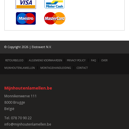
© Copyright 2026 | Ekstravert N.V.
|
|
|
|
RETOURBELEID
ALGEMENE VOORWAARDEN
PRIVACY POLICY
FAQ
OVER
|
|
MIJNHOUTENLAMELLEN
MONTAGEHANDLEIDING
CONTACT
Mijnhoutenlamellen.be
Monnikenwerve 111
8000 Brugge
België
Tel.
078 70 90 22
info@mijnhoutenlamellen.be