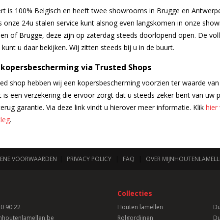
ert is 100% Belgisch en heeft twee showrooms in Brugge en Antwerp
 onze 24u stalen service kunt alsnog even langskomen in onze sho
en of Brugge, deze zijn op zaterdag steeds doorlopend open. De voll
e kunt u daar bekijken. Wij zitten steeds bij u in de buurt.
 kopersbescherming via Trusted Shops
sted shop hebben wij een kopersbescherming voorzien ter waarde van
t is een verzekering die ervoor zorgt dat u steeds zeker bent van uw 
terug garantie. Via deze link vindt u hierover meer informatie. Klik
hier
leg
.
ENE VOORWAARDEN
|
PRIVACY POLICY
|
FAQ
|
OVER MIJNHOUTENLAMELL
Collecties
0 90 22
Houten lamellen
Du
nhoutenlamellen.be
Rolgordijnen
Du