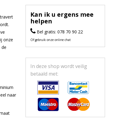
Kan ik u ergens mee
travert
helpen
ordt.
Bel gratis: 078 70 90 22
eve
ij onze
Of gebruik onze online chat
n de
In deze shop wordt veilig
betaald met:
uminium
eel naar
 maat