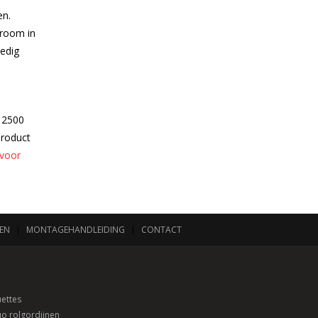
en.
wroom in
edig
 2500
product
 voor
EN
|
MONTAGEHANDLEIDING
|
CONTACT
ettes
o rolgordijnen