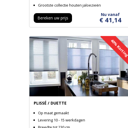
Grootste collectie houten jaloezieën
Nu vanaf
Bereken uw prijs
€ 41,14
40% Korti
PLISSÉ / DUETTE
Op maat gemaakt
Levering 10 - 15 werkdagen
Breedte tot 230 cm