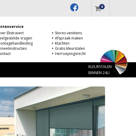
0
antenservice
ver Ekstravert
Stores venitiens
eelgestelde vragen
Afspraak maken
ontagehandleiding
Klachten
nmeetinstructies
Gratis kleurstalen
ontact
Herroepingsrecht
KLEURSTALEN
BINNEN 24U