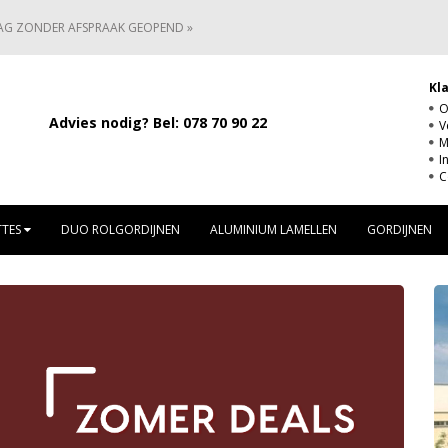
AG ZONDER AFSPRAAK GEOPEND »
Kl
O
Advies nodig? Bel:
078 70 90 22
V
M
I
C
TTES
DUO ROLGORDIJNEN
ALUMINIUM LAMELLEN
GORDIJNEN