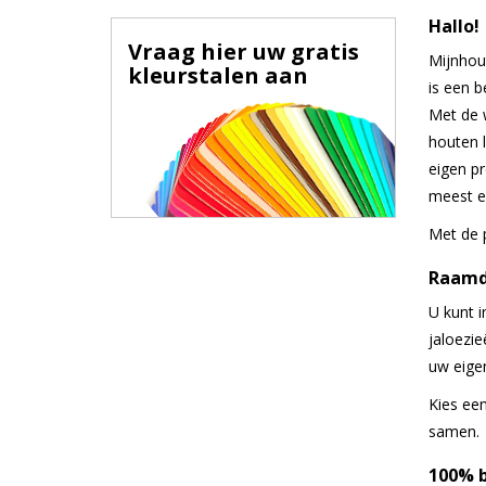
Hallo!
Vraag hier uw gratis
Mijnhout
kleurstalen aan
is een b
Met de 
houten l
eigen pr
meest e
Met de 
Raamd
U kunt 
jaloezi
uw eige
Kies ee
samen.
100% b