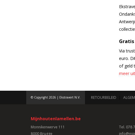
Ekstrav
Ondanks
Antwerp
collecti
Gratis
Via tru
euro. Di
of geld 
meer uit
RETOURBELEID
|
ALGEM
© Copyright 2026 | Ekstravert N.V.
Mijnhoutenlamellen.be
Monnikenwerve 111
Tel.
078 7
8000 Brugge
info@mij