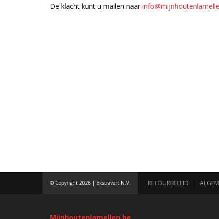
De klacht kunt u mailen naar
info@mijnhoutenlamell
RETOURBELEID
|
ALGEM
© Copyright 2026 | Ekstravert N.V.
Mijnhoutenlamellen.be