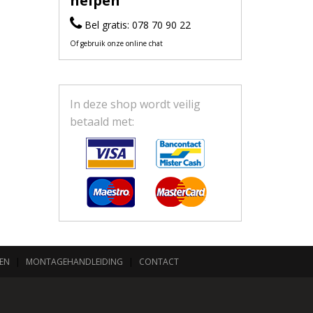
helpen
Bel gratis: 078 70 90 22
Of gebruik onze online chat
In deze shop wordt veilig
betaald met:
EN
|
MONTAGEHANDLEIDING
|
CONTACT