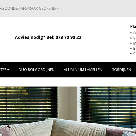
AG ZONDER AFSPRAAK GEOPEND »
Kl
O
Advies nodig? Bel:
078 70 90 22
V
M
I
C
TTES
DUO ROLGORDIJNEN
ALUMINIUM LAMELLEN
GORDIJNEN