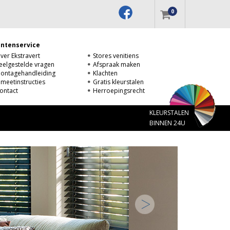
0
antenservice
ver Ekstravert
Stores venitiens
eelgestelde vragen
Afspraak maken
ontagehandleiding
Klachten
nmeetinstructies
Gratis kleurstalen
ontact
Herroepingsrecht
KLEURSTALEN
BINNEN 24U