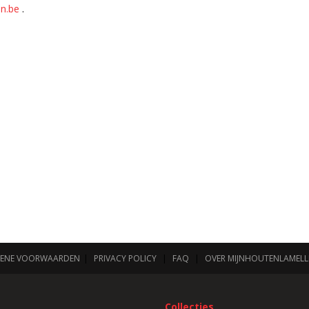
en.be
.
ENE VOORWAARDEN
|
PRIVACY POLICY
|
FAQ
|
OVER MIJNHOUTENLAMELL
Collecties