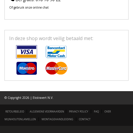
Of gebruik onze online chat
In deze shop wordt veilig betaald met:
© Copyright 2026 | Ekstravert N.V.
|
|
|
|
RETOURBELEID
ALGEMENE VOORWAARDEN
PRIVACY POLICY
FAQ
OVER
|
|
MIJNHOUTENLAMELLEN
MONTAGEHANDLEIDING
CONTACT