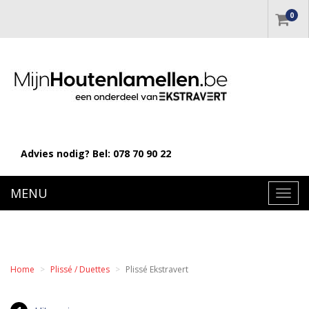
0
Advies nodig? Bel:
078 70 90 22
MENU
Toggl
navig
Home
Plissé / Duettes
Plissé Ekstravert